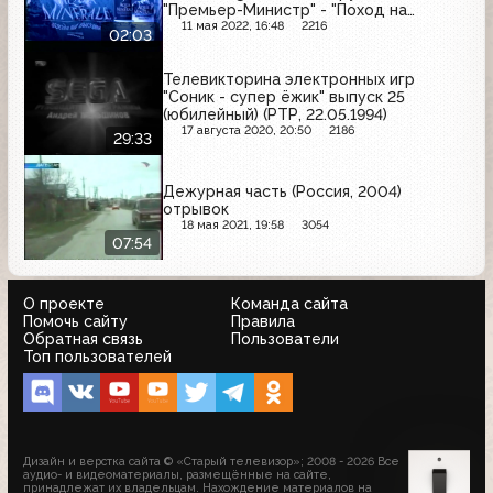
"Премьер-Министр" - "Поход на
Восток", Aqua Minerale
11 мая 2022, 16:48
2216
02:03
Телевикторина электронных игр
"Соник - супер ёжик" выпуск 25
(юбилейный) (РТР, 22.05.1994)
17 августа 2020, 20:50
2186
29:33
Дежурная часть (Россия, 2004)
отрывок
18 мая 2021, 19:58
3054
07:54
О проекте
Команда сайта
Помочь сайту
Правила
Обратная связь
Пользователи
Топ пользователей
Дизайн и верстка сайта © «Старый телевизор»; 2008 - 2026 Все
аудио- и видеоматериалы, размещённые на сайте,
принадлежат их владельцам. Нахождение материалов на