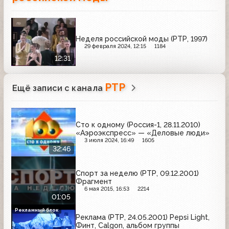
Неделя российской моды (РТР, 1997)
29 февраля 2024, 12:15
1184
12:31
РТР
Ещё записи с канала
Сто к одному (Россия-1, 28.11.2010)
«Аэроэкспресс» — «Деловые люди»
3 июля 2024, 16:49
1605
32:46
Спорт за неделю (РТР, 09.12.2001)
Фрагмент
6 мая 2015, 16:53
2214
01:05
Рекламный блок
Реклама (РТР, 24.05.2001) Pepsi Light,
Финт, Calgon, альбом группы