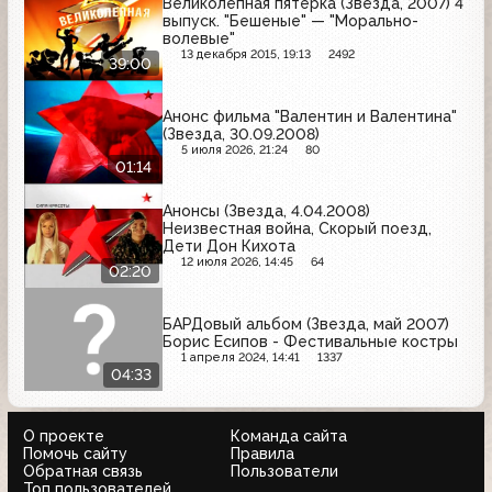
Великолепная пятёрка (Звезда, 2007) 4
выпуск. "Бешеные" — "Морально-
волевые"
13 декабря 2015, 19:13
2492
39:00
Анонс фильма "Валентин и Валентина"
(Звезда, 30.09.2008)
5 июля 2026, 21:24
80
01:14
Анонсы (Звезда, 4.04.2008)
Неизвестная война, Скорый поезд,
Дети Дон Кихота
12 июля 2026, 14:45
64
02:20
БАРДовый альбом (Звезда, май 2007)
Борис Есипов - Фестивальные костры
1 апреля 2024, 14:41
1337
04:33
О проекте
Команда сайта
Помочь сайту
Правила
Обратная связь
Пользователи
Топ пользователей