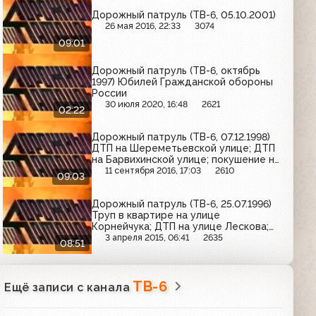
Дорожный патруль (ТВ-6, 05.10.2001)
26 мая 2016, 22:33
3074
09:01
Дорожный патруль (ТВ-6, октябрь
1997) Юбилей Гражданской обороны
России
30 июля 2020, 16:48
2621
02:22
Дорожный патруль (ТВ-6, 07.12.1998)
ДТП на Шереметьевской улице; ДТП
на Барвихинской улице; покушение на
убийство на Мурановской улице
11 сентября 2016, 17:03
2610
09:03
Дорожный патруль (ТВ-6, 25.07.1996)
Труп в квартире на улице
Корнейчука; ДТП на улице Лескова;
ДТП на Можайском шоссе
3 апреля 2015, 06:41
2635
08:51
ТВ-6
Ещё записи с канала