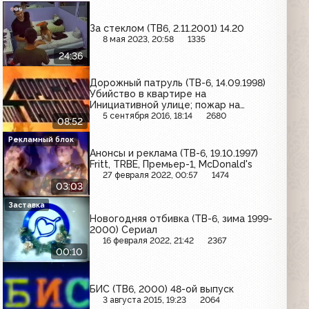
За стеклом (ТВ6, 2.11.2001) 14.20
8 мая 2023, 20:58
1335
24:36
Дорожный патруль (ТВ-6, 14.09.1998)
Убийство в квартире на
Инициативной улице; пожар на
Варшавском шоссе; ДТП на
5 сентября 2016, 18:14
2680
08:52
Матвеевской улице
Рекламный блок
Анонсы и реклама (ТВ-6, 19.10.1997)
Fritt, TRBE, Премьер-1, McDonald's
27 февраля 2022, 00:57
1474
03:03
Заставка
Новогодняя отбивка (ТВ-6, зима 1999-
2000) Сериал
16 февраля 2022, 21:42
2367
00:10
БИС (ТВ6, 2000) 48-ой выпуск
3 августа 2015, 19:23
2064