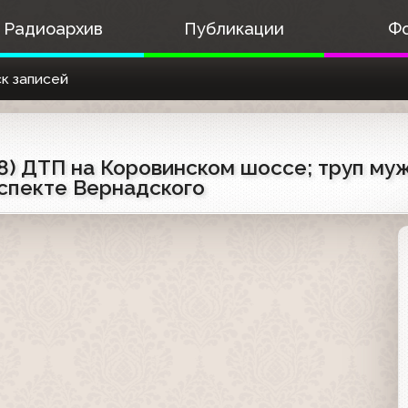
Радиоархив
Публикации
Ф
к записей
98) ДТП на Коровинском шоссе; труп му
оспекте Вернадского