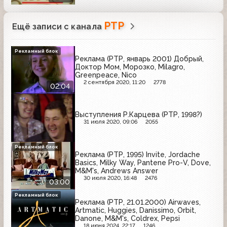
РТР
Ещё записи с канала
Рекламный блок
Реклама (РТР, январь 2001) Добрый,
Доктор Мом, Морозко, Milagro,
Greenpeace, Nico
2 сентября 2020, 11:20
2778
02:04
Выступления Р.Карцева (РТР, 1998?)
31 июля 2020, 09:06
2055
Рекламный блок
Реклама (РТР, 1995) Invite, Jordache
Basics, Milky Way, Pantene Pro-V, Dove,
M&M's, Andrews Answer
30 июля 2020, 16:48
2476
03:00
Рекламный блок
Реклама (РТР, 21.01.2000) Airwaves,
Artmatic, Huggies, Danissimo, Orbit,
Danone, M&M's, Coldrex, Pepsi
18 июня 2024, 22:17
1246