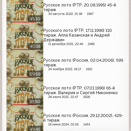
Русское лото (РТР, 20.08.1995) 45-й
тираж
30 августа 2022, 21:38
1967
45:10
Русского лото (РТР, 17.11.1996) 110
тираж. Алла Казанская и Андрей
Державин
11 декабря 2021, 22:46
2485
40:18
Русское лото (Россия, 02.04.2006). 599
тираж
24 ноября 2022, 18:17
1651
09:59
Русское лото (РТР, 07.01.1996) 65-й
тираж. Валерия и Сергей Никоненко
28 июля 2021, 22:47
2626
39:50
Русское лото (Россия, 29.12.2002), 429-
й тираж
16 июня 2024, 01:05
1453
49:45