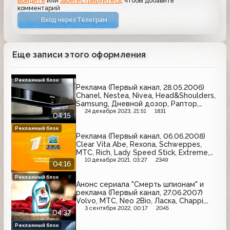
Войдите
или
зарегистрируйтесь
, чтобы добавить
комментарий
Вход через Телеграм
Еще записи этого оформления
Рекламный блок
Реклама (Первый канал, 28.05.2006)
Chanel, Nestea, Nivea, Head&Shoulders,
Samsung, Дневной дозор, Раптор,
Чёрный жемчуг, O.b., Wella, Orbit
24 декабря 2023, 21:51
1831
04:15
Рекламный блок
Реклама (Первый канал, 06.06.2008)
Clear Vita Abe, Rexona, Schweppes,
МТС, Rich, Lady Speed Stick, Extreme,
Orbit, Sprite, М.Видео
10 декабря 2021, 03:27
2349
04:16
Рекламный блок
Анонс сериала "Смерть шпионам" и
реклама (Первый канал, 27.06.2007)
Volvo, МТС, Neo 2Bio, Ласка, Chappi,
Роллтон, Elseve, Имунеле, Palette,
3 сентября 2022, 00:17
2045
04:37
Lipton
Рекламный блок