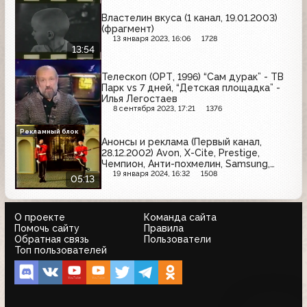
Властелин вкуса (1 канал, 19.01.2003)
(фрагмент)
13 января 2023, 16:06
1728
13:54
Телескоп (ОРТ, 1996) “Сам дурак” - ТВ
Парк vs 7 дней, “Детская площадка” -
Илья Легостаев
8 сентября 2023, 17:21
1376
Рекламный блок
Анонсы и реклама (Первый канал,
28.12.2002) Avon, X-Cite, Prestige,
Чемпион, Анти-похмелин, Samsung,
Raffaello, Fa, Chanel, Vitek, Микоян
19 января 2024, 16:32
1508
05:13
О проекте
Команда сайта
Помочь сайту
Правила
Обратная связь
Пользователи
Топ пользователей