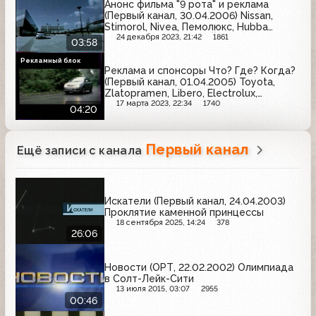
Анонс фильма "9 рота" и реклама
(Первый канал, 30.04.2006) Nissan,
Stimorol, Nivea, Пемолюкс, Hubba
Bubba, Sprite, Elseve, Йодомарин,
24 декабря 2023, 21:42
1861
03:58
Johnson's, Pril, Juicy Fruit, BonAqua
Рекламный блок
Реклама и спонсоры Что? Где? Когда?
(Первый канал, 01.04.2005) Toyota,
Zlatopramen, Libero, Electrolux,
Head&Shoulders, Nokia, Лукойл, Охота
17 марта 2023, 22:34
1740
04:20
Первый канал
Ещё записи с канала
Искатели (Первый канал, 24.04.2003)
Проклятие каменной принцессы
18 сентября 2025, 14:24
378
26:06
Новости (ОРТ, 22.02.2002) Олимпиада
в Солт-Лейк-Сити
13 июля 2015, 03:07
2955
00:46