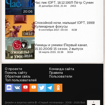
Час пик (ОРТ, 18.12.1997) Пётр Сумин
21 декабря 2016, 21:44
2453
20:06
Спокойной ночи, малыши! (ОРТ, 1999)
Кулинарные фокусы
9 сентября 2017, 00:00
4138
04:33
Умницы и умники (Первый канал,
15.10.2006) 15 сезон, 2 выпуск
18 марта 2015, 16:38
3004
38:58
О проекте
Команда сайта
Помочь сайту
Правила
Обратная связь
Пользователи
Топ пользователей
Дизайн и верстка сайта © «Старый телевизор»; 2008 - 2026 Все