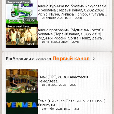
Рекламный блок
Анонс турнира по боевым искусствам
и реклама (Первый канал, 02.02.2007)
Picnic, Nivea, Импаза, Tchibo, Л'Этуаль,
Tic Tac, Alpen Gold, Braun, Sorti,
22 апреля 2023, 15:15
2038
04:32
Фервекс, Белый медведь, Любимый
сад, Пиносол, Estrella
Рекламный блок
Анонс программы "Мульт личности" и
реклама (Первый канал, 03.05.2010)
Родники России, Sprite, Heinz, Zewa,
ГАЗ, Ласка, Clear Vita Abe, Чудо,
19 июня 2023, 21:04
2078
04:26
Nestea, Libero, Алёнка
Первый канал
Ещё записи с канала
Смак (ОРТ, 2000) Анастасия
Немоляева
18 мая 2021, 20:33
2629
14:34
Тема (1-й канал Останкино, 20.07.1993)
Лилипуты
3 октября 2025, 18:19
372