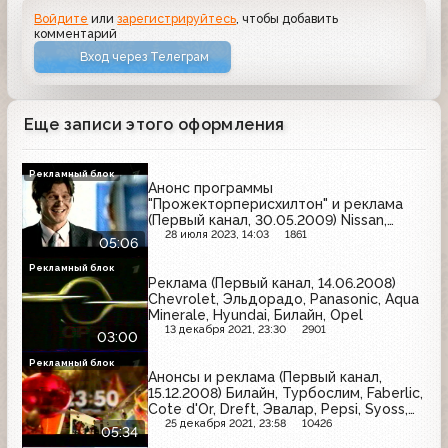
Войдите
или
зарегистрируйтесь
, чтобы добавить
комментарий
Вход через Телеграм
Еще записи этого оформления
Рекламный блок
Анонс программы
"Прожекторперисхилтон" и реклама
(Первый канал, 30.05.2009) Nissan,
Venus, Jacobs, Friskies, Doppelherz,
28 июля 2023, 14:03
1861
05:06
Tide, Nivea, Lada, Hochland, Любимый
чай, Pedigree, MaxFactor
Рекламный блок
Реклама (Первый канал, 14.06.2008)
Chevrolet, Эльдорадо, Panasonic, Aqua
Minerale, Hyundai, Билайн, Opel
13 декабря 2021, 23:30
2901
03:00
Рекламный блок
Анонсы и реклама (Первый канал,
15.12.2008) Билайн, Турбослим, Faberlic,
Cote d'Or, Dreft, Эвалар, Pepsi, Syoss,
Активиа, Овесол, Мегафон, 585, Россия
25 декабря 2021, 23:58
10426
05:34
- щедрая душа