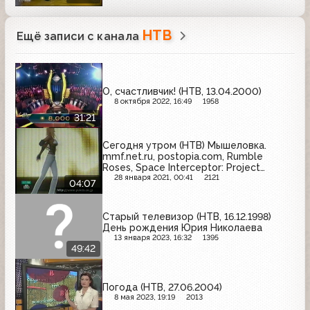
НТВ
Ещё записи с канала
О, счастливчик! (НТВ, 13.04.2000)
8 октября 2022, 16:49
1958
31:21
Сегодня утром (НТВ) Мышеловка.
mmf.net.ru, postopia.com, Rumble
Roses, Space Interceptor: Project
Freedom
28 января 2021, 00:41
2121
04:07
Старый телевизор (НТВ, 16.12.1998)
День рождения Юрия Николаева
13 января 2023, 16:32
1395
49:42
Погода (НТВ, 27.06.2004)
8 мая 2023, 19:19
2013