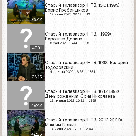
Старый телевизор (НТВ, 15.01.1999)
Борис Гребенщиков
13 июля 2026, 20:18
82
25:42
Старый телевизор (НТВ, ~1999)
Вероника Долина
8 мая 2023, 16:44
1358
47:31
Старый телевизор (НТВ, 1998) Валерий
Тодоровский
4 августа 2022, 18:35
1754
26:15
Старый телевизор (НТВ, 16.12.1998)
День рождения Юрия Николаева
13 января 2023, 16:32
1395
49:42
Старый телевизор (НТВ, 29.12.2000)
Максим Галкин
14 июля 2024, 17:33
2344
42:25