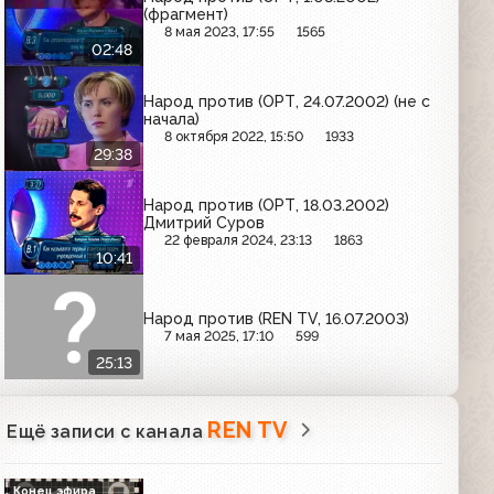
(фрагмент)
8 мая 2023, 17:55
1565
02:48
Народ против (ОРТ, 24.07.2002) (не с
начала)
8 октября 2022, 15:50
1933
29:38
Народ против (ОРТ, 18.03.2002)
Дмитрий Суров
22 февраля 2024, 23:13
1863
10:41
Народ против (REN TV, 16.07.2003)
7 мая 2025, 17:10
599
25:13
REN TV
Ещё записи с канала
Конец эфира