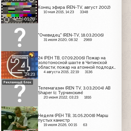
Конец эфира (REN-TV, август 2002)
10 мая 2015, 14:23
3348
01:20
"Очевидец" (REN-TV, 18.03.2006)
31 июля 2020, 08:32
2969
24 (РЕН ТВ, 07.09.2006) Пожар на
золотоносной шахте в Читинской
области; пожар на атомной подлодке
в Баренцевом море
4 августа 2015, 22:19
3136
24:23
Рекламный блок
Телемагазин (REN TV, 3.03.2004) AB
Shaper (с Турчинским)
20 июня 2022, 03:23
1816
Неделя (РЕН ТВ, 31.05.2008) Марш
пустых канистр
19 июля 2026, 00:15
63