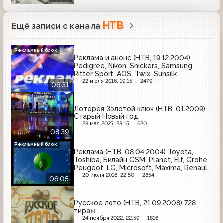
НТВ
Ещё записи с канала
Рекламный блок
Реклама и анонс (НТВ, 19.12.2004)
Pedigree, Nikon, Snickers, Samsung,
Ritter Sport, AOS, Twix, Sunsilk
22 июля 2016, 19:15
2479
06:31
Лотерея Золотой ключ (НТВ, 01.2009)
Старый Новый год
28 мая 2025, 23:15
620
08:39
Рекламный блок
Реклама (НТВ, 08.04.2004) Toyota,
Toshiba, Билайн GSM, Planet, Elf, Grohe,
Peugeot, LG, Microsoft, Maxima, Renault,
R.T.H., НТВ-Плюс
20 июля 2016, 22:50
2854
06:05
Русское лото (НТВ, 21.09.2008) 728
тираж
24 ноября 2022, 22:59
1816