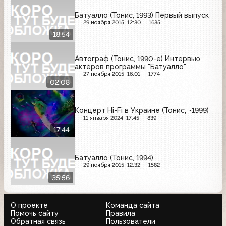
Батуалло (Тонис, 1993) Первый выпуск
29 ноября 2015, 12:30
1635
18:54
Автограф (Тонис, 1990-е) Интервью
актёров программы "Батуалло"
27 ноября 2015, 16:01
1774
02:08
Концерт Hi-Fi в Украине (Тонис, ~1999)
11 января 2024, 17:45
839
17:44
Батуалло (Тонис, 1994)
29 ноября 2015, 12:32
1582
35:56
О проекте
Команда сайта
Помочь сайту
Правила
Обратная связь
Пользователи