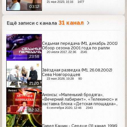
21 мая 2023, 15:16
1477
03:12
31 канал
Ещё записи с канала
Седьмая передача (М1, декабрь 2001)
Обзор сезона 2001 года по ралли
20 июля 2017, 22:36
2145
23:58
Звёздная разведка (М1, 26.08.2002)
Сева Новгородцев
23 мая 2026, 19:28
90
21:20
Анонс
Анонсы: «Маленький бродяга»,
«Вечерний лабиринт», «Телекинос» и
заставка блока «Детская площадка»
(М1 (г. Москва), 01.06.2000)
6 сентября 2020, 12:46
2343
02:32
Павел Кашин - Сердце (31 канал, 1996)