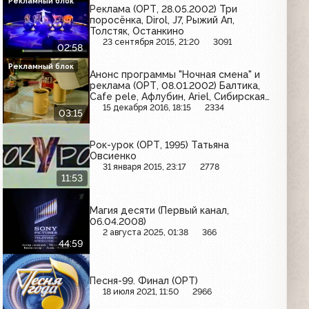
Рекламный блок
Реклама (ОРТ, 28.05.2002) Три
поросёнка, Dirol, J7, Рыжий Ап,
Толстяк, Останкино
23 сентября 2015, 21:20
3091
02:58
Рекламный блок
Анонс программы "Ночная смена" и
реклама (ОРТ, 08.01.2002) Балтика,
Cafe pele, Афлубин, Ariel, Сибирская
корона, Milagro
15 декабря 2016, 18:15
2334
03:15
Рок-урок (ОРТ, 1995) Татьяна
Овсиенко
31 января 2015, 23:17
2778
11:53
Магия десяти (Первый канал,
06.04.2008)
2 августа 2025, 01:38
366
44:59
Песня-99. Финал (ОРТ)
18 июля 2021, 11:50
2966