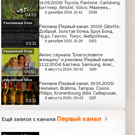
14.09.2006) Toyota, Pantene, Carlsberg,
Биттнер, Amstel, Volvo, Махеевъ,
Ariston, Пит
6 декабря 2014, 15:42
2939
04:53
Рекламный блок
Реклама (Первый канал, 2005) Gillette,
Добрый, Золотая бочка, Брук Бонд,
Чудо, Гентос, Тонус, Амбробене,
Сибирская корона, Победа, Биттнер
6 декабря 2015, 15:28
3183
03:31
Рекламный блок
Анонс сериала "Благословите
женщину" и реклама (Первый канал,
13.12.2004) Балтика, Samsung, Ariel,
Афлубин, Fairy, Lenor
8 августа 2024, 00:42
1189
04:50
Рекламный блок
Реклама (Первый канал, 19.05.2005)
Heineken, Brahma, Tampax, Сокол,
Philips, Kronenbourg 1664, Сибирская
корона
8 августа 2024, 00:43
1197
03:31
Первый канал
Ещё записи с канала