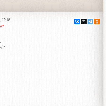
 12:18
а?
r
ия"