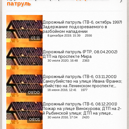
патруль
Дорожный патруль (ТВ-6, октябрь 1997)
Задержание подозреваемого в
разбойном нападении
8 декабря 2019, 15:39
2556
01:11
Дорожный патруль (РТР, 08.04.2002)
ДТП на проспекте Мира
30 июля 2020, 16:48
2363
Дорожный патруль (ТВ-6, 03.11.2001)
Самоубийство на улице Ивана Франко;
убийство на Ленинском проспекте;
убийство на Звёздном бульваре
18 июня 2016, 12:41
1977
09:00
Дорожный патруль (ТВ-6, 08.12.2001)
Пожар на улице Винокурова; ДТП на 2-
й Рыбинской улице; ДТП на улице
Стромынка
30 июля 2016, 17:04
2420
09:01