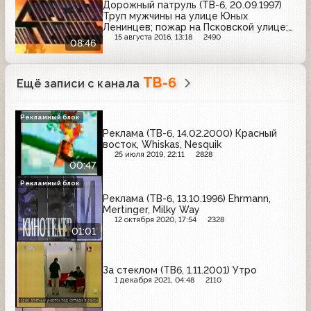
Дорожный патруль (ТВ-6, 20.09.1997)
Труп мужчины на улице Юных
Ленинцев; пожар на Псковской улице;
ДТП на проспекте Маршала Жукова
15 августа 2016, 13:18
2490
08:46
ТВ-6
Ещё записи с канала
Рекламный блок
Реклама (ТВ-6, 14.02.2000) Красный
восток, Whiskas, Nesquik
25 июля 2019, 22:11
2828
00:47
Рекламный блок
Реклама (ТВ-6, 13.10.1996) Ehrmann,
Mertinger, Milky Way
12 октября 2020, 17:54
2328
01:01
За стеклом (ТВ6, 1.11.2001) Утро
1 декабря 2021, 04:48
2110