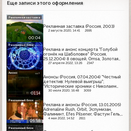
Еще записи этого оформления
Рекламная заставка
Рекламная заставка (Россия, 2003)
2 августа 2020, 14:41
2695
00:04
Рекламный блок
Реклама и анонс концерта "Голубой
огонёк на Шаболовке" (Россия,
25.12.2004) 8 овощей, Omsa, Золотая
бочка, Schauma, Л'Этуаль, Stella Artois,
27 апреля 2022, 13:26
2347
Балтимор, Балтика, Чёрный жемчуг,
Nokia, ПИТ, Дени, Евросеть, Ярпиво,
Анонс
Анонсы (Россия, 07.04.2004) "Честный
Vitek, Моя семья
детектив: Нулевой выигрыш";
"Исторические хроники с Николаем
Сванидзе"
30 июля 2020, 16:48
3059
01:14
Рекламный блок
Реклама и анонсы (Россия, 13.01.2005)
Adrenaline Rush, Orbit, Эспумизан,
Фалиминт, Efes Pilsener, Фастум Гель,
Билайн GSM, Пумпан, Bref, Реписан,
4 мая 2022, 14:52
2611
05:58
Danette, Cillit Bang, Йодомарин,
Ременс, Maggi
Рекламный блок