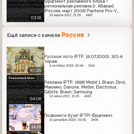
Фрагмент рекламного блока +
региональная реклама [г. Абакан]
(Россия, март 2006) Pantene Pro-V,
Весёлый молочник, Blendax, Ряба,
23 марта 2017, 21:29
3487
03:16
торговый дом "Премьер", магазин
"Теплоmax", отделы "Мобилэнд"
Россия
Ещё записи с канала
Русское лото (РТР, 16.07.2000), 301-й
тираж
5 октября 2023, 20:44
1541
40:25
Рекламный блок
Реклама (РТР, 1998) Mobil 1, Braun, Dirol,
Маклинз, Danone, Meller, Electrolux,
Gillete, Braun, Samsung
12 июня 2017, 21:25
4163
04:06
Позвоните Кузе! (РТР) Фрагмент
21 декабря 2020, 01:05
2405
14:26