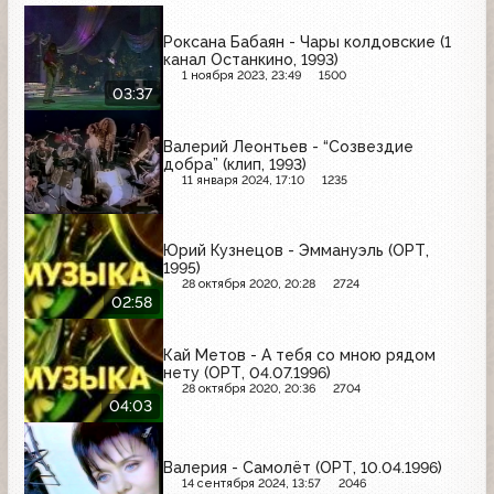
Роксана Бабаян - Чары колдовские (1
канал Останкино, 1993)
1 ноября 2023, 23:49
1500
03:37
Валерий Леонтьев - “Созвездие
добра” (клип, 1993)
11 января 2024, 17:10
1235
Юрий Кузнецов - Эммануэль (ОРТ,
1995)
28 октября 2020, 20:28
2724
02:58
Кай Метов - А тебя со мною рядом
нету (ОРТ, 04.07.1996)
28 октября 2020, 20:36
2704
04:03
Валерия - Самолёт (ОРТ, 10.04.1996)
14 сентября 2024, 13:57
2046