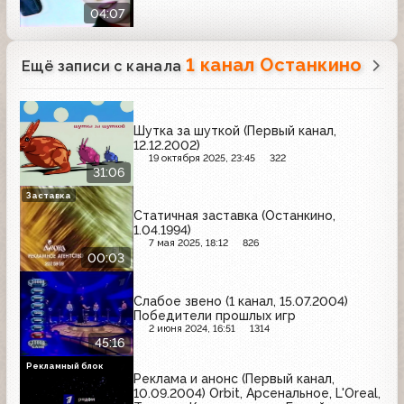
04:07
1 канал Останкино
Ещё записи с канала
Шутка за шуткой (Первый канал,
12.12.2002)
19 октября 2025, 23:45
322
31:06
Заставка
Статичная заставка (Останкино,
1.04.1994)
7 мая 2025, 18:12
826
00:03
Слабое звено (1 канал, 15.07.2004)
Победители прошлых игр
2 июня 2024, 16:51
1314
45:16
Рекламный блок
Реклама и анонс (Первый канал,
10.09.2004) Orbit, Арсенальное, L'Oreal,