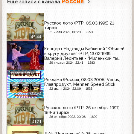
Россия
Ещё записи с канала
Русское лото (РТР, 05.03.1995) 21
тираж
21 июля 2022, 00:23
2553
45:44
Концерт Надежды Бабкиной “Юбилей
в кругу друзей” (РТР, 13.02.1999)
Валерий Леонтьев - “Миленький ты
мой”, “Каждый хочет любить”
29 января 2024, 22:41
1283
Рекламный блок
Реклама (Россия, 08.03.2005) Venus,
Главпродукт, Mennen Speed Stick
22 июля 2024, 22:09
1533
01:20
Русское лото (РТР, 26 октября 1997).
159-й тираж
26 октября 2022, 20:06
1899
41:21
Д/ф “Подсолнух” (к 75-летию