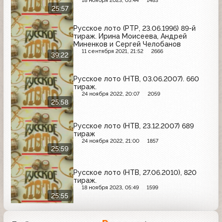
18 ноября 2023, 05:44
1483
25:57
Русское лото (РТР, 23.06.1996) 89-й
тираж. Ирина Моисеева, Андрей
Миненков и Сергей Челобанов
11 сентября 2021, 21:52
2666
39:22
Русское лото (НТВ, 03.06.2007). 660
тираж.
24 ноября 2022, 20:07
2059
25:58
Русское лото (НТВ, 23.12.2007) 689
тираж
24 ноября 2022, 21:00
1857
25:59
Русское лото (НТВ, 27.06.2010), 820
тираж.
18 ноября 2023, 05:49
1599
25:55