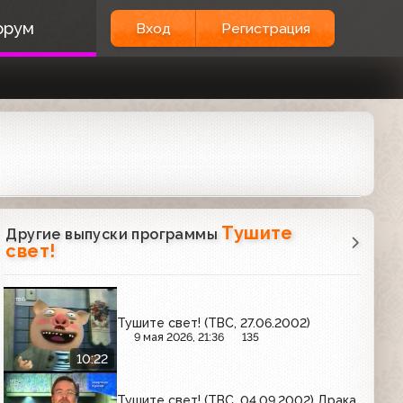
орум
Вход
Регистрация
Тушите
Другие выпуски программы
свет!
Тушите свет! (ТВС, 27.06.2002)
9 мая 2026, 21:36
135
10:22
Тушите свет! (ТВС, 04.09.2002) Драка