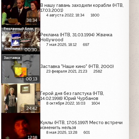
В нашу гавань заходили корабли (НТВ,
17.03.2001)
4 августа 2022, 18:34
1800
38:34
Рекламный блок
Реклама (НТВ, 31.03.1994) Жвачка
Hollywood
7 мая 2025, 18:12
697
00:30
Заставка
Заставка "Наше кино" (НТВ, 2000)
23 февраля 2021, 21:23
2582
00:13
Герой дня без галстука (НТВ,
14.02.1998) Юрий Чурбанов
8 октября 2022, 16:03
1604
24:42
Куклы (НТВ, 17.05.1997) Место встречи
изменить нельзя
8 мая 2025, 13:28
601
12:18