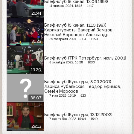
Блеф-клуб (5 канал, 13.06.1998)
11 января 2024, 18:15
1417
26:41
Блеф-клуб (5 канал, 11.10.1997)
Карикатуристы Валерий Земцов,
Николай Воронцов, Александр
Сергеев
29 февраля 2024, 12:04
1150
31:23
Блеф-клуб (ТРК Петербург, июль 2001)
8 октября 2022, 16:28
1630
19:20
Блеф-клуб (Культура, 8.09.2001)
Лариса Рубальская, Теодор Ефимов,
Семён Морозов
7 мая 2025, 16:19
523
38:07
Блеф-клуб (Культура, 13.12.2002)
7 сентября 2022, 15:04
1549
29:13