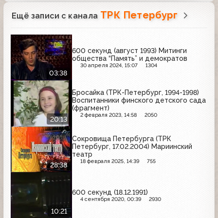
ТРК Петербург
Ещё записи с канала
600 секунд (август 1993) Митинги
общества “Память” и демократов
30 апреля 2024, 15:07
1304
03:38
Бросайка (ТРК-Петербург, 1994-1998)
Воспитанники финского детского сада
(фрагмент)
2 февраля 2023, 14:58
2050
20:13
Сокровища Петербурга (ТРК
Петербург, 17.02.2004) Мариинский
театр
18 февраля 2025, 14:39
755
28:38
600 секунд (18.12.1991)
4 сентября 2020, 00:39
2930
10:21