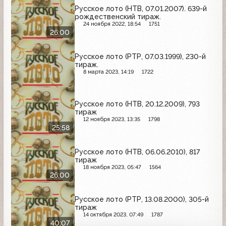
Русское лото (НТВ, 07.01.2007). 639-й
рождественский тираж.
24 ноября 2022, 18:54
1751
26:00
Русское лото (РТР, 07.03.1999), 230-й
тираж.
8 марта 2023, 14:19
1722
Русское лото (НТВ, 20.12.2009), 793
тираж
12 ноября 2023, 13:35
1798
25:58
Русское лото (НТВ, 06.06.2010), 817
тираж
18 ноября 2023, 05:47
1564
26:00
Русское лото (РТР, 13.08.2000), 305-й
тираж
14 октября 2023, 07:49
1787
40:07