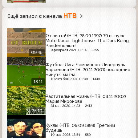
НТВ
Ещё записи с канала
От винта! (НТВ, 28.09.1997) 79 выпуск.
Moto Racer, Lighthouse: The Dark Being,
Pandemonium!
9 февраля 2021, 02:14
2355
09:45
Футбол. Лига Чемпионов. Ливерпуль -
Барселона (НТВ, 20.11.2001) последние
минуты матча
10 октября 2024, 01:09
1449
18:11
Растительная жизнь (НТВ, 03.11.2002)
Мария Миронова
31 мая 2020, 14:23
2413
25:10
Куклы (НТВ, 05.09.1999) Третьим
будешь
10 мая 2025, 13:54
559