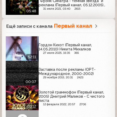
"Фрэнк Синатра - тёмная звезда" и
реклама (Первый канал, 05.12.2005)
Мегафон, Ингосстрах, Белый медведь,
31 июля 2021, 03:40
2615
05:48
Philips, Libresse, Балтика, Витапрост,
Эльдорадо, Старый мельник, Настюша,
Геделикс
Первый канал
Ещё записи с канала
Гордон Кихот (Первый канал,
14.05.2010) Никита Михалков
27 июля 2025, 16:35
365
52:11
Заставка после рекламы (ОРТ-
Международное, 2000-2002)
29 ноября 2015, 20:31
2423
00:07
Золотой граммофон (Первый канал,
2005) Дмитрий Маликов - С чистого
листа
12 февраля 2022, 20:57
2706
03:12