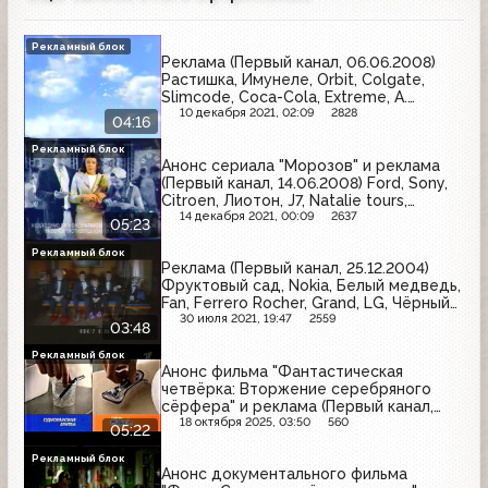
Рекламный блок
Реклама (Первый канал, 06.06.2008)
Растишка, Имунеле, Orbit, Colgate,
Slimcode, Coca-Cola, Extreme, А.
Коркунов, Gliss Kur, Любимый сад, Биг
10 декабря 2021, 02:09
2828
04:16
Ланч, Dirol, Lady Speed Stick, Чудо
Рекламный блок
Анонс сериала "Морозов" и реклама
(Первый канал, 14.06.2008) Ford, Sony,
Citroen, Лиотон, J7, Natalie tours,
Oriflame, Караван историй, Garnier,
14 декабря 2021, 00:09
2637
05:23
Ceresit, Кириешки, Техносила, NEO
Beauty, Мезим
Рекламный блок
Реклама (Первый канал, 25.12.2004)
Фруктовый сад, Nokia, Белый медведь,
Fan, Ferrero Rocher, Grand, LG, Чёрный
жемчуг, МТС, Ярпиво, Samsung
30 июля 2021, 19:47
2559
03:48
Рекламный блок
Анонс фильма "Фантастическая
четвёрка: Вторжение серебряного
сёрфера" и реклама (Первый канал,
16.03.2010) Клинское, Gillette, Ново-
18 октября 2025, 03:50
560
05:22
Пассит, Nivea, Alpen Gold, Herbal
Essences, Duracell, Clearasil, Dreft,
Рекламный блок
Анонс документального фильма
Gucci, Carte Noire