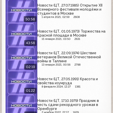
Новости (ЦТ, 27.07.1985) Открытие XII
Всемирного фестиваля молодёжи и
студентов в Москве
1 апреля 2021, 02:59
2608
50:58
Новости (ЦТ, 01.05.1973) Торжества на
Красной площади в Москве
15 января 2021, 03:50
2631
43:58
Новости (ЦТ, 22.09.1974) Шествие
ветеранов Великой Отечественной
войны в Таллине
13 января 2021, 00:56
2788
02:19
Новости (ЦТ, 27.05.1991) Красота и
свойства изумруда
8 февраля 2024, 12:27
1381
01:22
Новости (ЦТ, 17.10.1979) Праздник в
честь сдачи рекордного урожая в
Оренбурге
2 ноября 2022, 22:17
1629