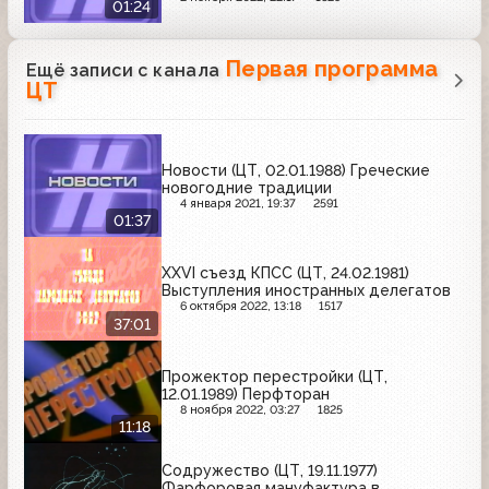
01:24
Первая программа
Ещё записи с канала
ЦТ
Новости (ЦТ, 02.01.1988) Греческие
новогодние традиции
4 января 2021, 19:37
2591
01:37
ХХVI съезд КПСС (ЦТ, 24.02.1981)
Выступления иностранных делегатов
6 октября 2022, 13:18
1517
37:01
Прожектор перестройки (ЦТ,
12.01.1989) Перфторан
8 ноября 2022, 03:27
1825
11:18
Содружество (ЦТ, 19.11.1977)
Фарфоровая мануфактура в