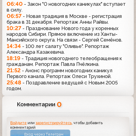
06:40
- Закон "О новогодних каникулах" вступает
в силу.
06:57
- Новая традиция в Москве - регистрация
брака в 31 декабря. Репортаж Анны Райвы.
10:27
- Празднование Нового года у коренных
народов Сибири. Прямое включение из Ханты-
Мансийского округа. На связи - Сергей Семёнов.
14:34
- 100 лет салату "Оливье". Репортаж
Александра Казакевича.
18:19
- Традиция новогоднего телеобращения к
гражданам. Репортаж Павла Пчёлкина.
21:52
- Анонс программ новогодних каникул
Первого канала. Репортаж Олеси Трухиной.
25:48
- Поздравление ведущей с Новым 2005
годом.
0
Комментарии
Войдите
или
зарегистрируйтесь
, чтобы добавить
комментарий
Вход через Телеграм