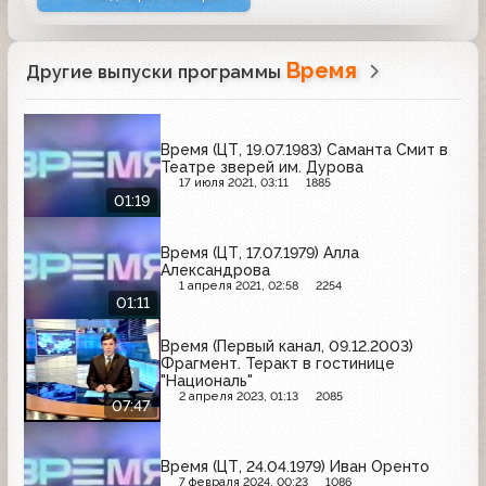
Время
Другие выпуски программы
Время (ЦТ, 19.07.1983) Саманта Смит в
Театре зверей им. Дурова
17 июля 2021, 03:11
1885
01:19
Время (ЦТ, 17.07.1979) Алла
Александрова
1 апреля 2021, 02:58
2254
01:11
Время (Первый канал, 09.12.2003)
Фрагмент. Теракт в гостинице
"Националь"
2 апреля 2023, 01:13
2085
07:47
Время (ЦТ, 24.04.1979) Иван Оренто
7 февраля 2024, 00:23
1086