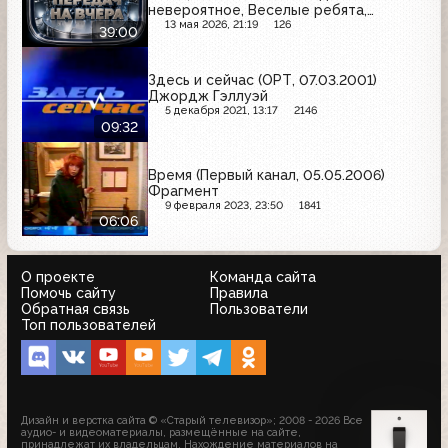
невероятное, Веселые ребята,
Музыкальный киоск
13 мая 2026, 21:19
126
39:00
Здесь и сейчас (ОРТ, 07.03.2001)
Джордж Гэллуэй
5 декабря 2021, 13:17
2146
09:32
Время (Первый канал, 05.05.2006)
Фрагмент
9 февраля 2023, 23:50
1841
06:06
О проекте
Команда сайта
Помочь сайту
Правила
Обратная связь
Пользователи
Топ пользователей
Дизайн и верстка сайта © «Старый телевизор»; 2008 - 2026 Все
аудио- и видеоматериалы, размещённые на сайте,
принадлежат их владельцам. Нахождение материалов на