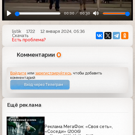
00:00
00:30
listik
1722
12 января 2024, 05:36
Скачать
Есть проблема?
0
Комментарии
Войдите
или
зарегистрируйтесь
, чтобы добавить
комментарий
Вход через Телеграм
Ещё реклама
Рекламный ролик
Реклама МегаФон: «Своя сеть»,
«Соседи» (2006)