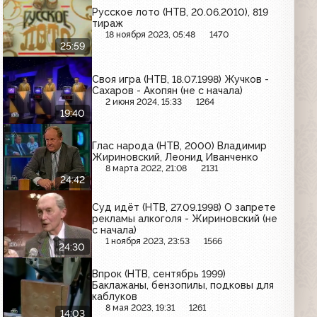
Русское лото (НТВ, 20.06.2010), 819
тираж
18 ноября 2023, 05:48
1470
25:59
Своя игра (НТВ, 18.07.1998) Жучков -
Сахаров - Акопян (не с начала)
2 июня 2024, 15:33
1264
19:40
Глас народа (НТВ, 2000) Владимир
Жириновский, Леонид Иванченко
8 марта 2022, 21:08
2131
24:42
Суд идёт (НТВ, 27.09.1998) О запрете
рекламы алкоголя - Жириновский (не
с начала)
1 ноября 2023, 23:53
1566
24:30
Впрок (НТВ, сентябрь 1999)
Баклажаны, бензопилы, подковы для
каблуков
8 мая 2023, 19:31
1261
14:03