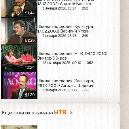
18.12.2002) Андрей Бильжо
1 января 2026, 13:37
252
51:44
Школа злословия (Культура,
17.02.2003) Василий Уткин
1 января 2026, 13:48
249
51:39
Школа злословия (НТВ, 04.10.2010)
Виктор Живов
13 октября 2025, 00:10
352
42:24
Школа злословия (Культура,
26.01.2004) Адольф Шаевич
1 января 2026, 15:06
268
51:29
НТВ
Ещё записи с канала