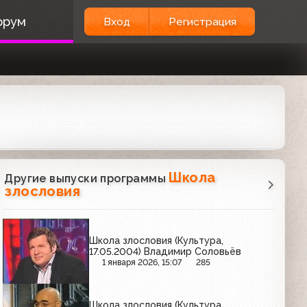
орум
Вход
Регистрация
Школа
Другие выпуски программы
злословия
Школа злословия (Культура,
17.05.2004) Владимир Соловьёв
1 января 2026, 15:07
285
Школа злословия (Культура,