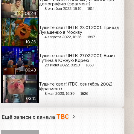
демографию (фрагмент)
8 октября 2022, 16:19
1814
06:49
Тушите свет! (НТВ, 23.01.2001) Приезд
Лукашенко в Москву
4 августа 2022, 18:36
1897
10:26
Тушите свет! (НТВ, 27.02.2001) Визит
Путина в Южную Корею
20 июня 2022, 03:10
1863
09:43
Тушите свет! (ТВС, сентябрь 2002)
(фрагмент)
8 мая 2023, 16:39
1526
03:11
ТВС
Ещё записи с канала