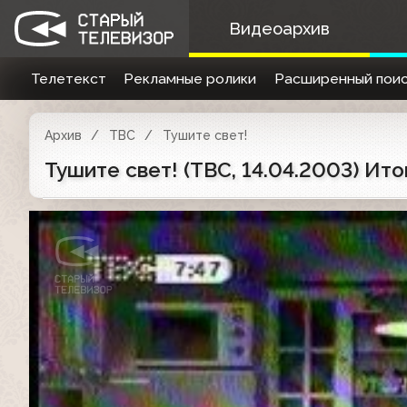
Видеоархив
Телетекст
Рекламные ролики
Расширенный поис
Архив
ТВС
Тушите свет!
Тушите свет! (ТВС, 14.04.2003) Ито