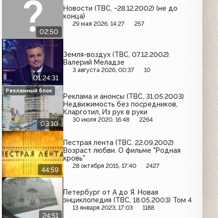
Новости (ТВС, ~28.12.2002) (не до
конца)
29 мая 2026, 14:27
257
02:50
Земля-воздух (ТВС, 07.12.2002).
Валерий Меладзе
3 августа 2026, 00:37
10
01:24:31
Рекламный блок
Реклама и анонсы (ТВС, 31.05.2003)
Недвижимость без посредников,
Кларготил, Из рук в руки
30 июля 2020, 16:48
2264
03:10
Пестрая лента (ТВС, 22.09.2002)
Возраст любви. О фильме "Родная
кровь"
28 октября 2015, 17:40
2427
44:59
Петербург от А до Я. Новая
энциклопедия (ТВС, 18.05.2003) Том 4
13 января 2023, 17:03
1188
24:51