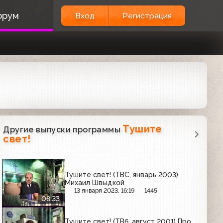
орум
Вход
Регистрация
Тушите
Другие выпуски программы
свет!
Тушите свет! (ТВС, январь 2003)
Михаил Швыдкой
13 января 2023, 16:19
1445
08:33
Тушите свет! (ТВ6, август 2001) Про