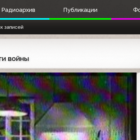
Радиоархив
Публикации
Ф
к записей
ги войны