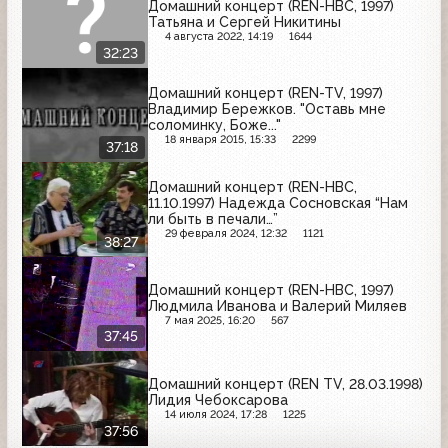
Домашний концерт (REN-НВС, 1997)
Татьяна и Сергей Никитины
4 августа 2022, 14:19
1644
32:23
Домашний концерт (REN-TV, 1997)
Владимир Бережков. "Оставь мне
соломинку, Боже..."
18 января 2015, 15:33
2299
37:18
Домашний концерт (REN-НВС,
11.10.1997) Надежда Сосновская “Нам
ли быть в печали…”
29 февраля 2024, 12:32
1121
38:27
Домашний концерт (REN-НВС, 1997)
Людмила Иванова и Валерий Миляев
7 мая 2025, 16:20
567
37:45
Домашний концерт (REN TV, 28.03.1998)
Лидия Чебоксарова
14 июля 2024, 17:28
1225
37:56