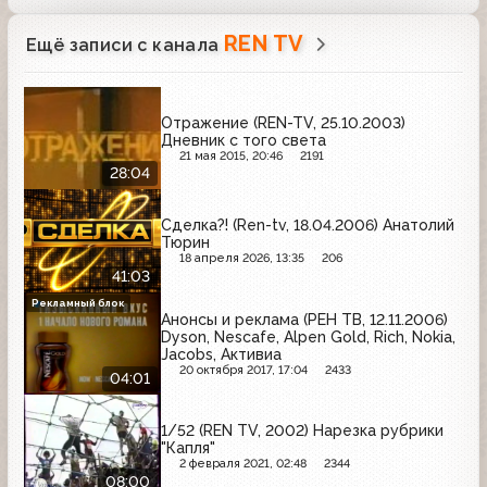
REN TV
Ещё записи с канала
Отражение (REN-TV, 25.10.2003)
Дневник с того света
21 мая 2015, 20:46
2191
28:04
Сделка?! (Ren-tv, 18.04.2006) Анатолий
Тюрин
18 апреля 2026, 13:35
206
41:03
Рекламный блок
Анонсы и реклама (РЕН ТВ, 12.11.2006)
Dyson, Nescafe, Alpen Gold, Rich, Nokia,
Jacobs, Активиа
20 октября 2017, 17:04
2433
04:01
1/52 (REN TV, 2002) Нарезка рубрики
"Капля"
2 февраля 2021, 02:48
2344
08:00