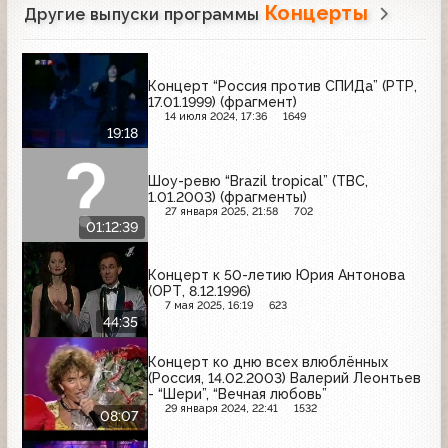
Концерты
Другие выпуски программы
Концерт “Россия против СПИДа” (РТР,
17.01.1999) (фрагмент)
14 июля 2024, 17:36
1649
19:18
Шоу-ревю “Brazil tropical” (ТВС,
1.01.2003) (фрагменты)
27 января 2025, 21:58
702
01:12:39
Концерт к 50-летию Юрия Антонова
(ОРТ, 8.12.1996)
7 мая 2025, 16:19
623
44:35
Концерт ко дню всех влюблённых
(Россия, 14.02.2003) Валерий Леонтьев
- “Шери”, “Вечная любовь”
29 января 2024, 22:41
1532
08:07