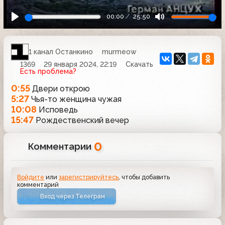
00:00
25:50
1 канал Останкино
murmeow
1369
29 января 2024, 22:19
Скачать
Есть проблема?
0:55
Двери открою
5:27
Чья-то женщина чужая
10:08
Исповедь
15:47
Рождественский вечер
0
Комментарии
Войдите
или
зарегистрируйтесь
, чтобы добавить
комментарий
Вход через Телеграм