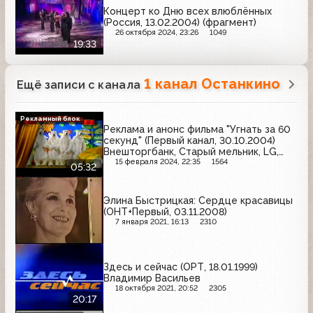
Концерт ко Дню всех влюблённых
(Россия, 13.02.2004) (фрагмент)
26 октября 2024, 23:26
1049
19:33
1 канал Останкино
Ещё записи с канала
Рекламный блок
Реклама и анонс фильма "Угнать за 60
секунд" (Первый канал, 30.10.2004)
Внешторгбанк, Старый мельник, LG,
Faberlic, Glamour, Brillance, Балтика,
15 февраля 2024, 22:35
1564
05:32
Coldrex MaxGrip, Милора, Чёрный
жемчуг, Белый медведь
Элина Быстрицкая: Сердце красавицы
(ОНТ+Первый, 03.11.2008)
7 января 2021, 16:13
2310
Здесь и сейчас (ОРТ, 18.01.1999)
Владимир Васильев
18 октября 2021, 20:52
2305
20:17