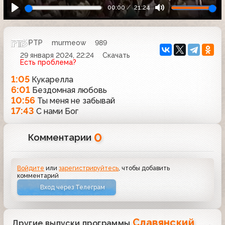
00:00
21:24
РТР
murmeow
989
29 января 2024, 22:24
Скачать
Есть проблема?
1:05
Кукарелла
6:01
Бездомная любовь
10:56
Ты меня не забывай
17:43
С нами Бог
0
Комментарии
Войдите
или
зарегистрируйтесь
, чтобы добавить
комментарий
Вход через Телеграм
Славянский
Другие выпуски программы