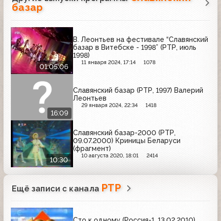
базар
В. Леонтьев на фестивале “Славянский
базар в Витебске - 1998” (РТР, июль
1998)
11 января 2024, 17:14
1078
01:05:06
Славянский базар (РТР, 1997) Валерий
Леонтьев
29 января 2024, 22:34
1418
16:09
Славянский базар-2000 (РТР,
09.07.2000) Криницы Беларуси
(фрагмент)
10 августа 2020, 18:01
2414
10:30
РТР
Ещё записи с канала
Сто к одному (Россия-1, 13.02.2010)