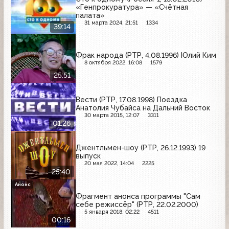
«Генпрокуратура» — «Счётная
палата»
31 марта 2024, 21:51
1334
39:14
Фрак народа (РТР, 4.08.1996) Юлий Ким
8 октября 2022, 16:08
1579
25:51
Вести (РТР, 17.08.1998) Поездка
Анатолия Чубайса на Дальний Восток
30 марта 2015, 12:07
3311
01:26
Джентльмен-шоу (РТР, 26.12.1993) 19
выпуск
20 мая 2022, 14:04
2225
25:40
Анонс
Фрагмент анонса программы "Сам
себе режиссёр" (РТР, 22.02.2000)
5 января 2018, 02:22
4511
00:16