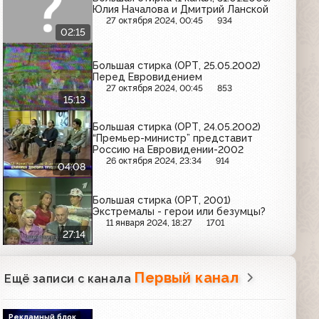
Юлия Началова и Дмитрий Ланской
27 октября 2024, 00:45
934
02:15
Большая стирка (ОРТ, 25.05.2002)
Перед Евровидением
27 октября 2024, 00:45
853
15:13
Большая стирка (ОРТ, 24.05.2002)
“Премьер-министр” представит
Россию на Евровидении-2002
26 октября 2024, 23:34
914
04:08
Большая стирка (ОРТ, 2001)
Экстремалы - герои или безумцы?
11 января 2024, 18:27
1701
27:14
Первый канал
Ещё записи с канала
Рекламный блок