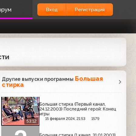
орум
Вход
Регистрация
сти
Большая
Другие выпуски программы
стирка
Большая стирка (Первый канал,
24.12.2003) Последний герой: Конец
игры
15 февраля 2024, 21:53
1579
53:12
Большая стирка (1 канал, 31.01.2003)