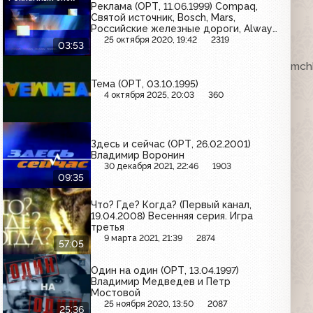
Реклама (ОРТ, 11.06.1999) Compaq,
Святой источник, Bosch, Mars,
Российские железные дороги, Always,
Савинов, Pedigree
25 октября 2020, 19:42
2319
03:53
ка. VHSRip. Кассету предоставил Максим Любушкин (mchk
Тема (ОРТ, 03.10.1995)
4 октября 2025, 20:03
360
Здесь и сейчас (ОРТ, 26.02.2001)
Владимир Воронин
30 декабря 2021, 22:46
1903
09:35
Что? Где? Когда? (Первый канал,
19.04.2008) Весенняя серия. Игра
третья
9 марта 2021, 21:39
2874
57:05
Один на один (ОРТ, 13.04.1997)
Владимир Медведев и Петр
Мостовой
25 ноября 2020, 13:50
2087
25:36