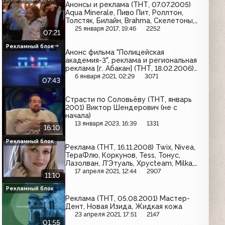
Анонсы и реклама (ТНТ, 07.07.2005)
Aqua Minerale, Пиво Пит, Роллтон,
Толстяк, Билайн, Brahma, Скелетоны,
Bagbier
25 января 2017, 19:46
2252
07:21
Рекламный блок
Анонс фильма "Полицейская
академия-3", реклама и региональная
реклама [г. Абакан] (ТНТ, 18.02.2006)
Garnier, Cheetos, Мегафон, Huggies,
6 января 2021, 02:29
3071
07:43
Pepsi, Maybelline, Kinder Pingui,
Siemens, Эспумизан, Diademine, Merci
Страсти по Соловьёву (ТНТ, январь
2001) Виктор Шендерович (не с
начала)
13 января 2023, 16:39
1331
16:10
Рекламный блок
Реклама (ТНТ, 16.11.2008) Twix, Nivea,
ТераФлю, Коркунов, Tess, Тонус,
Лазолван, Л'Этуаль, Хрусteam, Milka,
Эльдорадо, ВТБ24, Фруктовый сад,
17 апреля 2021, 12:44
2907
11:10
KitKat, Huggies, Avon, Lays, Lipton,
Sony Ericsson, Snickers
Рекламный блок
Реклама (ТНТ, 05.08.2001) Мастер-
Дент, Новая Изида, Жидкая кожа
23 апреля 2021, 17:51
2147
01:55