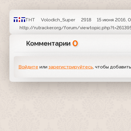
ТНТ
Volodich_Super
2918
15 июня 2016, 0
http://rutracker.org/forum/viewtopic.php?t=26139
0
Комментарии
Войдите
или
зарегистрируйтесь
, чтобы добавит