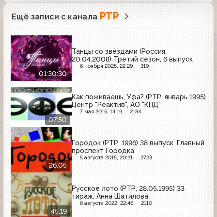
РТР
Ещё записи с канала
Танцы со звёздами (Россия,
20.04.2008) Третий сезон, 6 выпуск
6 ноября 2025, 22:29
319
01:30:30
Как поживаешь, Уфа? (РТР, январь 1995)
Центр "Реактив", АО "КПД"
7 мая 2015, 14:19
2183
07:50
Городок (РТР, 1996) 38 выпуск. Главный
проспект Городка
5 августа 2015, 20:21
2723
26:05
Русское лото (РТР, 28.05.1995) 33
тираж. Анна Шатилова
8 августа 2022, 22:46
2110
45:19