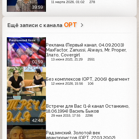
11 марта 2026, 01:02
278
39:59
ОРТ
Ещё записи с канала
Рекламный блок
Реклама (Первый канал, 04.09.2003)
MaxFactor, Zanussi, Always, Mr. Proper,
Злато, Covergirl
13 июня 2021, 21:29
2551
01:59
Без комплексов (ОРТ, 2006) фрагмент
12 июня 2026, 15:56
106
Встречи для Вас (1-й канал Останкино,
18.06.1994) Василь Быков
29 мая 2015, 17:55
2296
42:48
Радзинский. Золотой век
авантюристов (ОРТ, 27.03.2002)