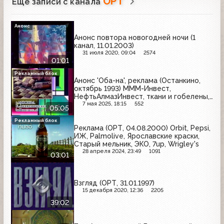
ОРТ
Ещё записи с канала
Анонс
Анонс повтора новогодней ночи (1
канал, 11.01.2003)
31 июля 2020, 09:04
2574
01:01
Рекламный блок
Анонс 'Оба-на', реклама (Останкино,
октябрь 1993) МММ-Инвест,
НефтьАлмазИнвест, ткани и гобелены,
Smirnoff, Вега-С, West, Floryn
7 мая 2025, 18:15
552
05:05
Рекламный блок
Реклама (ОРТ, 04.08.2000) Orbit, Pepsi,
ИЖ, Palmolive, Ярославские краски,
Старый мельник, ЭКО, 7up, Wrigley's
28 апреля 2024, 23:49
1091
03:01
Взгляд (ОРТ, 31.01.1997)
15 декабря 2020, 12:36
2205
39:02