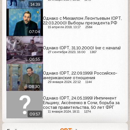
14:39
Однако с Михаилом Леонтьевым (ОРТ,
22.03.2000) Выборы президента РФ
15 апреля 2018, 13:17
2584
07:04
Однако (ОРТ, 31.10.2000) (не с начала)
27 сентября 2023, 16:00
1367
06:55
Однако (ОРТ, 22.09.1999) Российско-
американские отношения
29 января 2024, 22:12
1144
08:30
Однако (ОРТ, 24.05.1999) Импичмент
Ельцину, Аксёненко в Сочи, борьба за
состав правительства, 50 лет ФРГ
11 января 2024, 18:11
1274
09:57