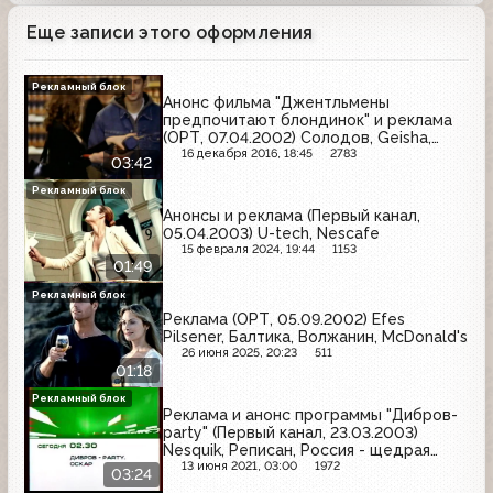
Еще записи этого оформления
Рекламный блок
Анонс фильма "Джентльмены
предпочитают блондинок" и реклама
(ОРТ, 07.04.2002) Солодов, Geisha,
Fructis, Salton, Rich, Chappi, Elite
16 декабря 2016, 18:45
2783
03:42
Рекламный блок
Анонсы и реклама (Первый канал,
05.04.2003) U-tech, Nescafe
15 февраля 2024, 19:44
1153
01:49
Рекламный блок
Реклама (ОРТ, 05.09.2002) Efes
Pilsener, Балтика, Волжанин, McDonald's
26 июня 2025, 20:23
511
01:18
Рекламный блок
Реклама и анонс программы "Дибров-
party" (Первый канал, 23.03.2003)
Nesquik, Реписан, Россия - щедрая
душа, Gallina Blanca, Danone
13 июня 2021, 03:00
1972
03:24