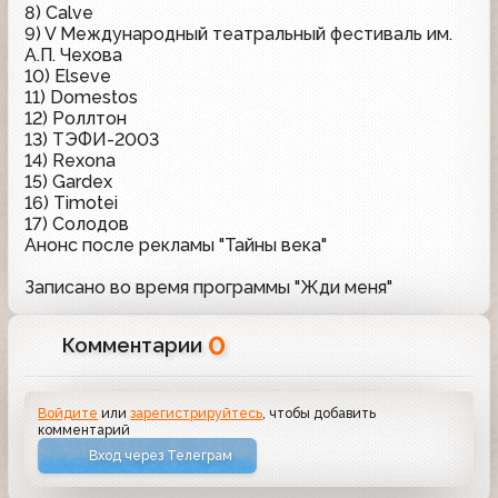
8) Calve
9) V Международный театральный фестиваль им.
А.П. Чехова
10) Elseve
11) Domestos
12) Роллтон
13) ТЭФИ-2003
14) Rexona
15) Gardex
16) Timotei
17) Солодов
Анонс после рекламы "Тайны века"
Записано во время программы "Жди меня"
0
Комментарии
Войдите
или
зарегистрируйтесь
, чтобы добавить
комментарий
Вход через Телеграм