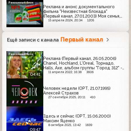
Рекламный блок
Реклама и анонс документального
фильма "Неизвестная блокада"
(Первый канал, 27.01.2003) Моя семья,
Lay's, Dove, Palmolive, Ariel, Ruscafe,
15 апреля 2024, 20:34
1205
Rexona, Garnier, Colgate
Первый канал
Ещё записи с канала
Рекламный блок
Реклама (Первый канал, 26.05.2006)
Chanel, Hochland, L'Oreal, Торнадо,
Halls, Axe, альбом группы "Город 312" -
"Вне зоны доступа", Heineken, Rowenta,
11 апреля 2022, 16:38
3606
04:41
Bagbier, Garnier, Активиа
Человек недели (ОРТ, 21.07.1995)
Алексей Страхов
27 сентября 2025, 20:11
410
Здесь и сейчас (ОРТ, 15.06.2000)
Максим Яценко
8 октября 2021, 13:42
1839
09:47