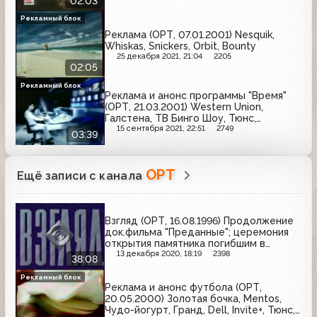
02:03
Рекламный блок
Реклама (ОРТ, 07.01.2001) Nesquik,
Whiskas, Snickers, Orbit, Bounty
25 декабря 2021, 21:04
2205
02:05
Рекламный блок
Реклама и анонс программы "Время"
(ОРТ, 21.03.2001) Western Union,
Галстена, ТВ Бинго Шоу, Тюнс,
Биттнер, Kodak, Пумпан, Calgon, M&M's,
15 сентября 2021, 22:51
2749
03:39
Indesit, Гентос, Fanta
ОРТ
Ещё записи с канала
Взгляд (ОРТ, 16.08.1996) Продолжение
док.фильма "Преданные"; церемония
открытия памятника погибшим в
Грозном
13 декабря 2020, 18:19
2398
38:08
Рекламный блок
Реклама и анонс футбола (ОРТ,
20.05.2000) Золотая бочка, Mentos,
Чудо-йогурт, Гранд, Dell, Invite+, Тюнс,