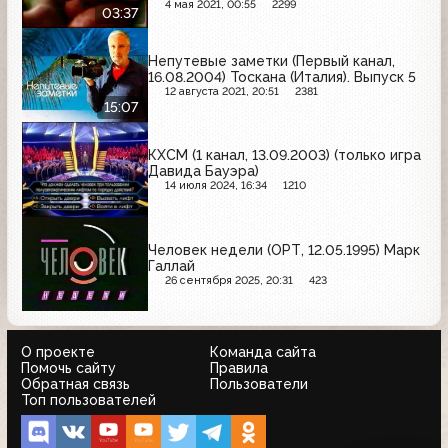
Супрастин, Лисма, Gillette for Women,
4 мая 2021, 00:55
2299
03:37
Красный восток
Непутевые заметки (Первый канал,
16.08.2004) Тоскана (Италия). Выпуск 5
12 августа 2021, 20:51
2381
15:07
КХСМ (1 канал, 13.09.2003) (только игра
Давида Бауэра)
14 июля 2024, 16:34
1210
Человек недели (ОРТ, 12.05.1995) Марк
Галлай
26 сентября 2025, 20:31
423
О проекте
Команда сайта
Помочь сайту
Правила
Обратная связь
Пользователи
Топ пользователей