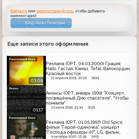
Войдите
или
зарегистрируйтесь
, чтобы добавить
комментарий
Вход через Телеграм
Еще записи этого оформления
Рекламный блок
Реклама (ОРТ, 04.03.2000) Грация,
Halls, Гастал, Камаз, Tefal, Валокордин,
Красный восток
11 апреля 2018, 20:16
2633
03:09
Анонс
Анонсы (ОРТ, январь 1999) "Концерт,
посвящённый Дню спасателя", "Чтобы
помнили"
13 июля 2016, 23:34
3031
01:17
Рекламный блок
Реклама (ОРТ, 01.05.1997) Old Spice,
фильм "Герой-одиночка". концерт
"Господа офицеры-97", LG, фильм
"Остров доктора Моро", Tampax
4 октября 2020, 12:38
2405