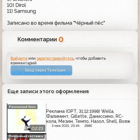
10) Dirol
11) Samsung
Записано во время фильма "Чёрный пёс"
0
Комментарии
Войдите
или
зарегистрируйтесь
, чтобы добавить
комментарий
Вход через Телеграм
Еще записи этого оформления
Рекламный блок
Реклама (ОРТ, 31.12.1998) Wella,
Фалиминт, Gillette, Даниссимо, RC-
кола, Мезим, Темпо, Назол, Shell, Вояж
3 мая 2021, 23:44
2886
02:23
Рекламная заставка