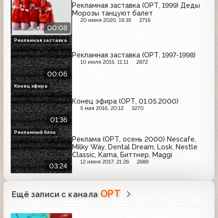
Рекламная заставка (ОРТ, 1999) Деды
Морозы танцуют балет
20 июня 2020, 19:35
2716
00:08
Рекламная заставка
Рекламная заставка (ОРТ, 1997-1998)
10 июля 2015, 11:11
2872
00:06
Конец эфира
Конец эфира (ОРТ, 01.05.2000)
5 мая 2016, 20:12
3270
01:36
Рекламный блок
Реклама (ОРТ, осень 2000) Nescafe,
Milky Way, Dental Dream, Losk, Nestle
Classic, Kama, Биттнер, Maggi
12 июня 2017, 21:26
2689
03:24
ОРТ
Ещё записи с канала