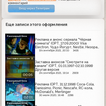
комментарий
Вход через Телеграм
Еще записи этого оформления
Рекламный блок
Реклама и анонс сериала "Чёрная
комната" (ОРТ, 17.09.2000) Visa
Electron, Чудо Йогурт, Nestle, Низорал,
Шок, Инолтра, Старый мельник, Twix
19 сентября 2021, 20:10
3435
Заставка анонсов
Заставка анонсов "Смотрите на
канале" (ОРТ, 01.01.1997-02.10.1998)
Другая версия
24 сентября 2021, 19:14
2909
00:05
Рекламный блок
Реклама (ОРТ, 31.12.1998) Coca-Cola,
Danissimo, Picnic, Nescafe, RC-кола,
McDonald's, Mertinger
30 июля 2020, 16:48
2286
02:01
Рекламный блок