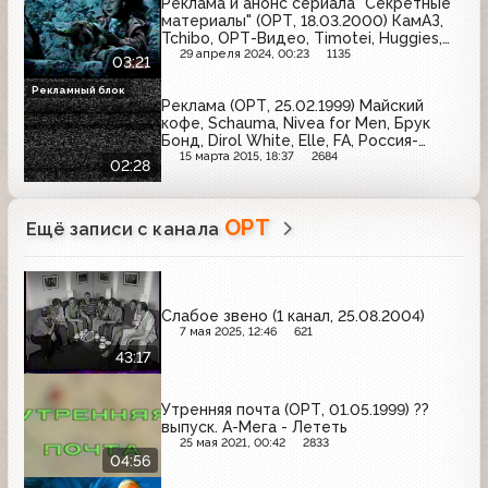
Реклама и анонс сериала "Секретные
материалы" (ОРТ, 18.03.2000) КамАЗ,
Tchibo, ОРТ-Видео, Timotei, Huggies,
Stimorol, Darling, Jacobs
29 апреля 2024, 00:23
1135
03:21
Рекламный блок
Реклама (ОРТ, 25.02.1999) Майский
кофе, Schauma, Nivea for Men, Брук
Бонд, Dirol White, Elle, FA, Россия-
Щедрая душа
15 марта 2015, 18:37
2684
02:28
ОРТ
Ещё записи с канала
Слабое звено (1 канал, 25.08.2004)
7 мая 2025, 12:46
621
43:17
Утренняя почта (ОРТ, 01.05.1999) ??
выпуск. А-Мега - Лететь
25 мая 2021, 00:42
2833
04:56