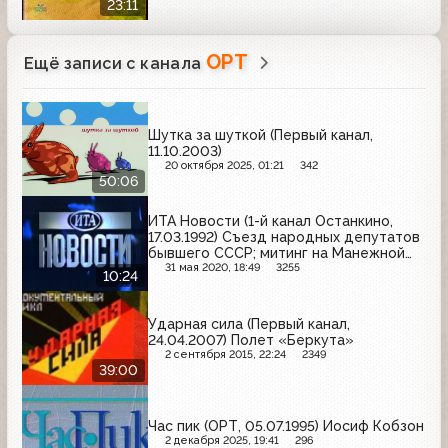
23:11
ОРТ
Ещё записи с канала
Шутка за шуткой (Первый канал,
11.10.2003)
20 октября 2025, 01:21
342
50:06
ИТА Новости (1-й канал Останкино,
17.03.1992) Съезд народных депутатов
бывшего СССР; митинг на Манежной
площади
31 мая 2020, 18:49
3255
10:24
Ударная сила (Первый канал,
24.04.2007) Полет «Беркута»
2 сентября 2015, 22:24
2349
39:00
Час пик (ОРТ, 05.07.1995) Иосиф Кобзон
2 декабря 2025, 19:41
296