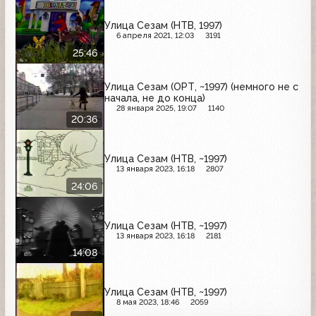
Улица Сезам (НТВ, 1997)
6 апреля 2021, 12:03
3191
25:46
Улица Сезам (ОРТ, ~1997) (немного не с
начала, не до конца)
28 января 2025, 19:07
1140
20:36
Улица Сезам (НТВ, ~1997)
13 января 2023, 16:18
2807
24:06
Улица Сезам (НТВ, ~1997)
13 января 2023, 16:18
2181
14:08
Улица Сезам (НТВ, ~1997)
8 мая 2023, 18:46
2059