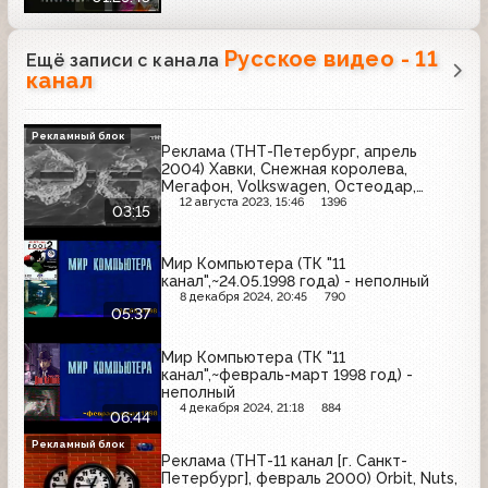
Русское видео - 11
Ещё записи с канала
канал
Рекламный блок
Реклама (ТНТ-Петербург, апрель
2004) Хавки, Снежная королева,
Мегафон, Volkswagen, Остеодар,
Gorenje, Супрастин, Candy
12 августа 2023, 15:46
1396
03:15
Мир Компьютера (ТК "11
канал",~24.05.1998 года) - неполный
8 декабря 2024, 20:45
790
05:37
Мир Компьютера (ТК "11
канал",~февраль-март 1998 год) -
неполный
4 декабря 2024, 21:18
884
06:44
Рекламный блок
Реклама (ТНТ-11 канал [г. Санкт-
Петербург], февраль 2000) Orbit, Nuts,