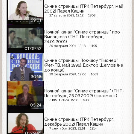
Синие страницы (ТРК Петербург, май
2002) Павел Кашин
27 августа 2023, 12:12
1308
59:01
Ночной канал “Синие страницы” про
Высоцкого (ТНТ-Петербург,
24.01.2001)
29 февраля 2024, 12:13
1195
01:09:52
Синие страницы. Ток-шоу “Пионер”
(Рег-ТВ, май 1996) Доктор Щеглов (не
до конца)
29 февраля 2024, 12:06
1059
30:18
Ночной канал “Синие страницы” (ТНТ-
Петербург, 23.03.2002) (фрагмент)
2 июня 2024, 15:35
938
05:24
Синие страницы (ТРК Петербург,
декабрь 2002) Павел Кашин
7 сентября 2023, 21:51
1314
01:29:45