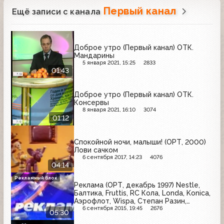
Первый канал
Ещё записи с канала
Доброе утро (Первый канал) ОТК.
Мандарины
5 января 2021, 15:25
2833
01:43
Доброе утро (Первый канал) ОТК.
Консервы
8 января 2021, 16:10
3074
01:12
Спокойной ночи, малыши! (ОРТ, 2000)
Лови сачком
6 сентября 2017, 14:23
4076
04:14
Рекламный блок
Реклама (ОРТ, декабрь 1997) Nestle,
Балтика, Fruttis, RC Кола, Londa, Konica,
Аэрофлот, Wispa, Степан Разин,
Красный октябрь, Fanta
6 сентября 2015, 19:45
2676
05:30