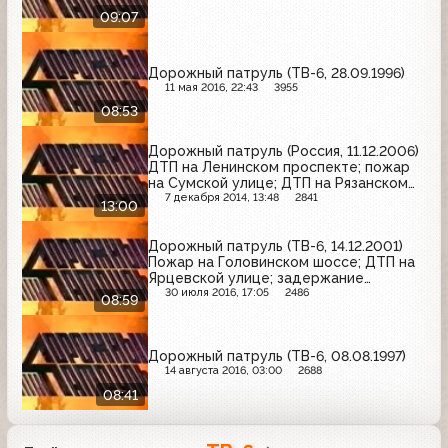
09:07
Дорожный патруль (ТВ-6, 28.09.1996)
11 мая 2016, 22:43
3955
08:53
Дорожный патруль (Россия, 11.12.2006)
ДТП на Ленинском проспекте; пожар
на Сумской улице; ДТП на Рязанском
проспекте
7 декабря 2014, 13:48
2841
13:00
Дорожный патруль (ТВ-6, 14.12.2001)
Пожар на Головинском шоссе; ДТП на
Ярцевской улице; задержание
подозреваемых в разбойном
30 июля 2016, 17:05
2486
08:59
нападении
Дорожный патруль (ТВ-6, 08.08.1997)
14 августа 2016, 03:00
2688
08:41