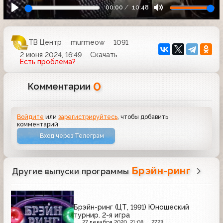
00:00
10:48
ТВ Центр
murmeow
1091
2 июня 2024, 16:49
Скачать
Есть проблема?
0
Комментарии
Войдите
или
зарегистрируйтесь
, чтобы добавить
комментарий
Вход через Телеграм
Брэйн-ринг
Другие выпуски программы
Брэйн-ринг (ЦТ, 1991) Юношеский
турнир. 2-я игра
27 декабря 2020, 21:08
2723