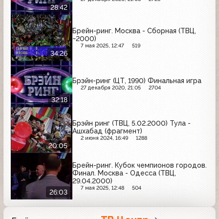
28:42
Брейн-ринг. Москва - Сборная (ТВЦ,
~2000)
7 мая 2025, 12:47
519
34:26
Брэйн-ринг (ЦТ, 1990) Финальная игра
27 декабря 2020, 21:05
2704
32:18
Брэйн ринг (ТВЦ, 5.02.2000) Тула -
Ашхабад (фрагмент)
2 июня 2024, 16:49
1288
20:05
Брейн-ринг. Кубок чемпионов городов.
Финал. Москва - Одесса (ТВЦ,
29.04.2000)
7 мая 2025, 12:48
504
26:03