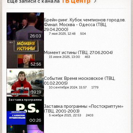
ТВ Центр
Ещё записи с канала
Брейн-ринг. Кубок чемпионов городов.
Финал. Москва - Одесса (ТВЦ,
29.04.2000)
7 мая 2025, 12:48
504
26:03
Момент истины (ТВЦ, 27.06.2004)
15 июня 2025, 13:00
463
52:56
События: Время московское (ТВЦ,
01.02.2005)
10 сентября 2024, 15:57
1779
39:19
Заставка программы
Заставка программы «Постскриптум»
(ТВЦ, 2001-2003)
5 ноября 2021, 22:53
2403
00:26