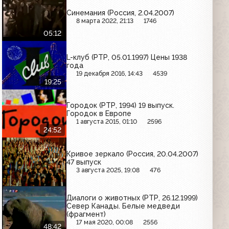
Синемания (Россия, 2.04.2007)
8 марта 2022, 21:13
1746
05:12
L-клуб (РТР, 05.01.1997) Цены 1938
года
19 декабря 2016, 14:43
4539
19:25
Городок (РТР, 1994) 19 выпуск.
Городок в Европе
1 августа 2015, 01:10
2596
24:52
Кривое зеркало (Россия, 20.04.2007)
47 выпуск
3 августа 2025, 19:08
476
Диалоги о животных (РТР, 26.12.1999)
Север Канады. Белые медведи
(фрагмент)
17 мая 2020, 00:08
2556
48:42