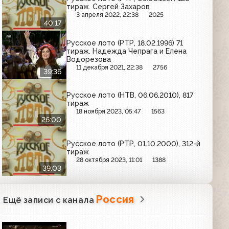
тираж. Сергей Захаров
3 апреля 2022, 22:38
2025
40:17
Русское лото (РТР, 18.02.1996) 71
тираж. Надежда Чепрага и Елена
Водорезова
11 декабря 2021, 22:38
2756
39:36
Русское лото (НТВ, 06.06.2010), 817
тираж
18 ноября 2023, 05:47
1563
26:00
Русское лото (РТР, 01.10.2000), 312-й
тираж
28 октября 2023, 11:01
1388
39:03
Россия
Ещё записи с канала