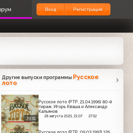
орум
Вход
Регистрация
Русское
Другие выпуски программы
лото
Русское лото (РТР, 21.04.1996) 80-й
тираж. Игорь Кваша и Александр
Кальянов
28 августа 2021, 21:07
2732
39:31
Русское лото (РТР, 09.03.1997) 126