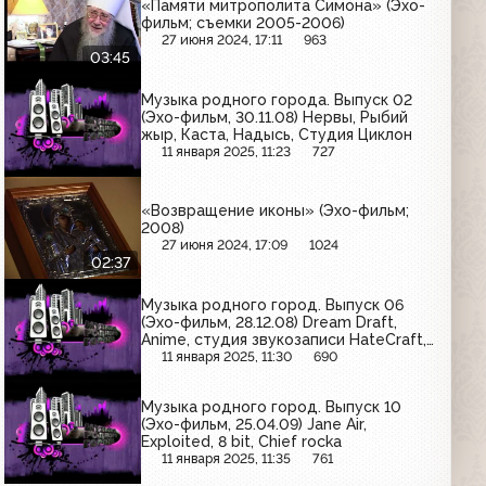
«Памяти митрополита Симона» (Эхо-
фильм; съемки 2005-2006)
27 июня 2024, 17:11
963
03:45
Музыка родного города. Выпуск 02
(Эхо-фильм, 30.11.08) Нервы, Рыбий
жыр, Каста, Надысь, Студия Циклон
11 января 2025, 11:23
727
«Возвращение иконы» (Эхо-фильм;
2008)
27 июня 2024, 17:09
1024
02:37
Музыка родного город. Выпуск 06
(Эхо-фильм, 28.12.08) Dream Draft,
Anime, студия звукозаписи HateCraft,
Доскер-елка
11 января 2025, 11:30
690
Музыка родного город. Выпуск 10
(Эхо-фильм, 25.04.09) Jane Air,
Exploited, 8 bit, Chief rocka
11 января 2025, 11:35
761