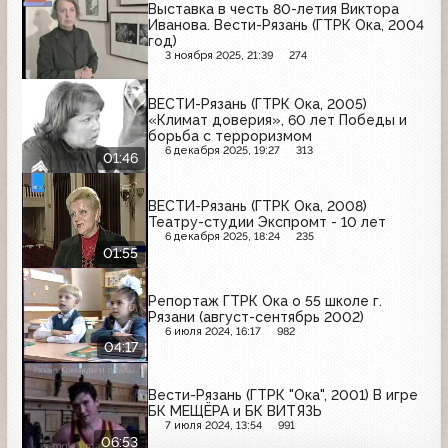
Выставка в честь 80-летия Виктора
Иванова. Вести-Рязань (ГТРК Ока, 2004
год)
3 ноября 2025, 21:39
274
ВЕСТИ-Рязань (ГТРК Ока, 2005)
«Климат доверия», 60 лет Победы и
борьба с терроризмом
6 декабря 2025, 19:27
313
01:46
ВЕСТИ-Рязань (ГТРК Ока, 2008)
Театру-студии Экспромт - 10 лет
6 декабря 2025, 18:24
235
01:55
Репортаж ГТРК Ока о 55 школе г.
Рязани (август-сентябрь 2002)
6 июля 2024, 16:17
982
04:17
Вести-Рязань (ГТРК "Ока", 2001) В игре
БК МЕЩЁРА и БК ВИТЯЗЬ
7 июля 2024, 13:54
991
06:53