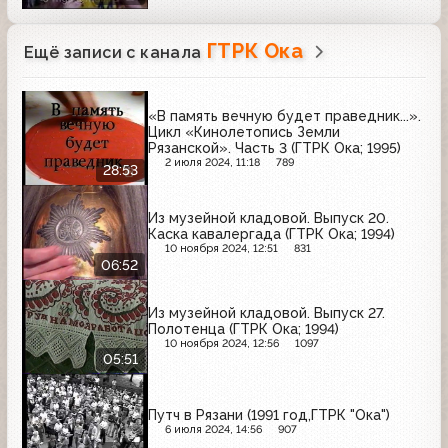
ГТРК Ока
Ещё записи с канала
«В память вечную будет праведник...».
Цикл «Кинолетопись Земли
Рязанской». Часть 3 (ГТРК Ока; 1995)
2 июля 2024, 11:18
789
28:53
Из музейной кладовой. Выпуск 20.
Каска кавалергада (ГТРК Ока; 1994)
10 ноября 2024, 12:51
831
06:52
Из музейной кладовой. Выпуск 27.
Полотенца (ГТРК Ока; 1994)
10 ноября 2024, 12:56
1097
05:51
Путч в Рязани (1991 год,ГТРК "Ока")
6 июля 2024, 14:56
907