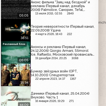
Анонс фильма "Заяц над бездной" и
реклама (Первый канал, декабрь
2006) Palmolive, Санорин, Tefal,
Raffaello, Valentino, Astoria, Сокос,
13 июля 2015, 02:55
2849
05:05
МегаФон, Эльдорадо
ка. VHSRip. Кассету предоставил Максим Любушкин (mchk
Теория невероятности (Первый канал,
22.09.2008) Удача
4 марта 2026, 18:43
222
38:51
Рекламный блок
Анонсы и реклама (Первый канал,
24.12.2006) Giorgio Armani, Stimorol
Ice, Raffaello, Московский провансаль,
Lacoste, Фастум Гель, Altero, Kinder
19 декабря 2014, 20:25
3068
05:05
Бункер звёздных войн (ОРТ,
14.10.2001) Спецрепортаж
22 апреля 2023, 14:37
1367
15:34
Дачники (Первый канал, 25.04.2004)
Внуково. Часть 1
16 января 2026, 19:29
271
44:09