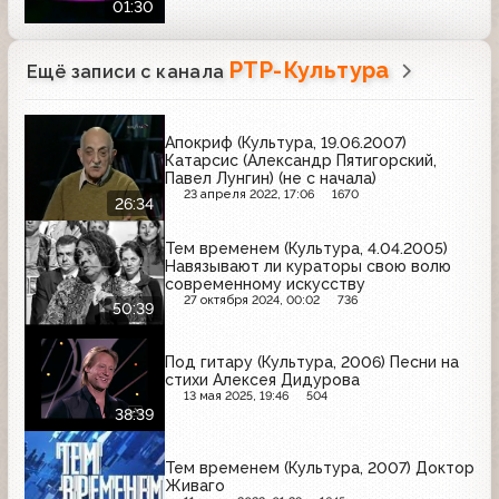
01:30
РТР-Культура
Ещё записи с канала
Апокриф (Культура, 19.06.2007)
Катарсис (Александр Пятигорский,
Павел Лунгин) (не с начала)
23 апреля 2022, 17:06
1670
26:34
Тем временем (Культура, 4.04.2005)
Навязывают ли кураторы свою волю
современному искусству
27 октября 2024, 00:02
736
50:39
Под гитару (Культура, 2006) Песни на
стихи Алексея Дидурова
13 мая 2025, 19:46
504
38:39
Тем временем (Культура, 2007) Доктор
Живаго