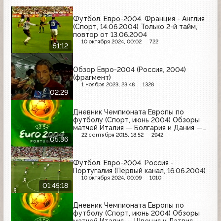
Футбол. Евро-2004. Франция - Англия
(Спорт, 14.06.2004) Только 2-й тайм,
повтор от 13.06.2004
10 октября 2024, 00:02
722
51:12
Обзор Евро-2004 (Россия, 2004)
(фрагмент)
1 ноября 2023, 23:48
1328
02:29
Дневник Чемпионата Европы по
футболу (Спорт, июнь 2004) Обзоры
матчей Италия — Болгария и Дания —
Швеция
22 сентября 2015, 18:52
2942
05:36
Футбол. Евро-2004. Россия -
Португалия (Первый канал, 16.06.2004)
10 октября 2024, 00:09
1010
01:45:18
Дневник Чемпионата Европы по
футболу (Спорт, июнь 2004) Обзоры