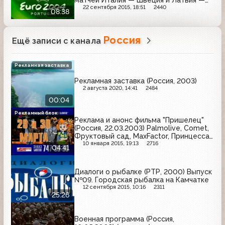
матчей Италия — Швеция и Латвия —
Германия
22 сентября 2015, 18:51
2440
08:38
Россия
Ещё записи с канала
Рекламная заставка
Рекламная заставка (Россия, 2003)
2 августа 2020, 14:41
2484
00:04
Рекламный блок
Реклама и анонс фильма "Пришелец"
(Россия, 22.03.2003) Palmolive, Comet,
Фруктовый сад, MaxFactor, Принцесса
Нури, Reflex, Mr. Proper, Rich, Pantene
10 января 2015, 19:13
2716
04:41
Диалоги о рыбалке (РТР, 2000) Выпуск
№09. Городская рыбалка на Камчатке
12 сентября 2015, 10:16
2311
25:26
Военная программа (Россия,