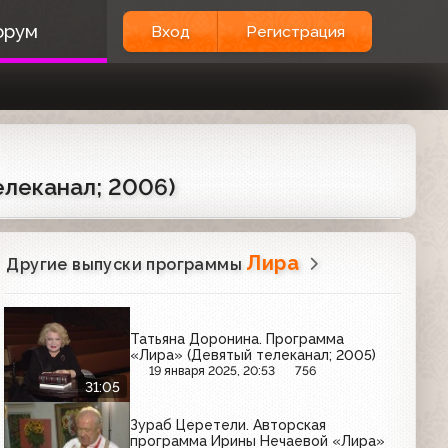
орум
Вход
Регистрация
елеканал; 2006)
Лира
Другие выпуски программы
Татьяна Доронина. Программа
«Лира» (Девятый телеканал; 2005)
19 января 2025, 20:53
756
31:05
Зураб Церетели. Авторская
программа Ирины Нечаевой «Лира»