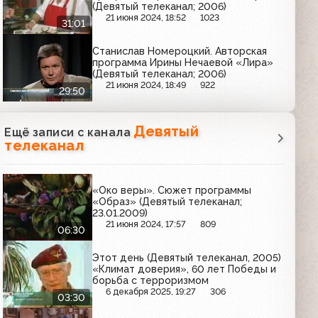
(Девятый телеканал; 2006)
21 июня 2024, 18:52
1023
31:01
Станислав Номероцкий. Авторская
программа Ирины Нечаевой «Лира»
(Девятый телеканал; 2006)
21 июня 2024, 18:49
922
29:50
Девятый
Ещё записи с канала
телеканал
«Око веры». Сюжет программы
«Образ» (Девятый телеканал;
23.01.2009)
21 июня 2024, 17:57
809
06:30
Этот день (Девятый телеканал, 2005)
«Климат доверия», 60 лет Победы и
борьба с терроризмом
6 декабря 2025, 19:27
306
03:30