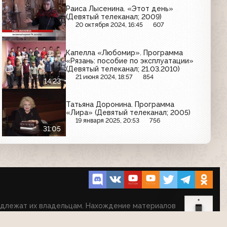
Раиса Лысенина. «Этот день»
(Девятый телеканал; 2009)
20 октября 2024, 16:45
607
Капелла «Любомир». Программа
«Рязань: пособие по эксплуатации»
(Девятый телеканал; 21.03.2010)
21 июня 2024, 18:57
854
14:23
Татьяна Доронина. Программа
«Лира» (Девятый телеканал; 2005)
19 января 2025, 20:53
756
31:05
надлежат их владельцам. Нахождение материалов