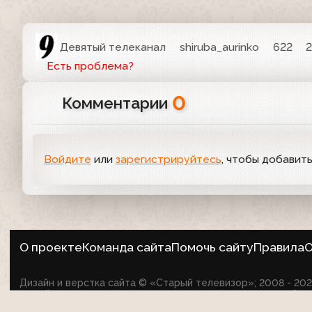
Девятый телеканал
shiruba_aurinko
622
2
Есть проблема?
0
Комментарии
Войдите
или
зарегистрируйтесь
, чтобы добавит
О проекте
Команда сайта
Помочь сайту
Правила
О
Дизайн и верстка сайта © «Старый телевизор»; 2008 - 2
на сайте не оспаривает авторские права их создателей.